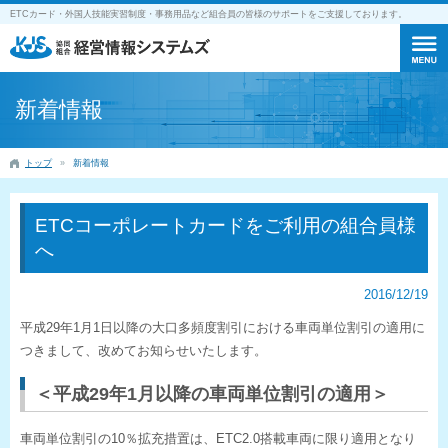
ETCカード・外国人技能実習制度・事務用品など組合員の皆様のサポートをご支援しております。
新着情報
トップ
新着情報
ETCコーポレートカードをご利用の組合員様
へ
2016/12/19
平成29年1月1日以降の大口多頻度割引における車両単位割引の適用に
つきまして、改めてお知らせいたします。
＜平成29年1月以降の車両単位割引の適用＞
車両単位割引の10％拡充措置は、ETC2.0搭載車両に限り適用となり