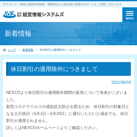
ETCカード・外国人技能実習制度・事務用品など組合員の皆様のサポートをご支援しております。
新着情報
トップ
新着情報
休日割引の適用除外につきまして
休日割引の適用除外につきまして
2021/06/03
NEXCOより休日割引の適用除外期間の延長について発表がございま
した。
新型コロナウイルスの感染拡大防止を図るため、休日割引の対象日と
なる土日祝日（6月1日～6月20日）に通行いただいた場合でも、休日
割引が適用されません。
詳しくはNEXCOホームページよりご確認ください。